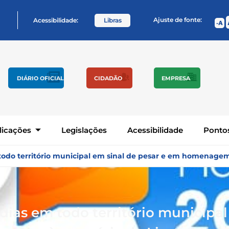
Ajuste de fonte:
Acessibilidade:
Libras
A
DIÁRIO OFICIAL
CIDADÃO
EMPRESA
licações
Legislações
Acessibilidade
Pontos
todo território municipal em sinal de pesar e em homenagem
ias em todo território municipal