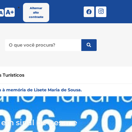
Alternar
A
A
alto
contraste
 Turísticos
 à memória de Lisete Maria de Sousa.
 em sinal de pesar e