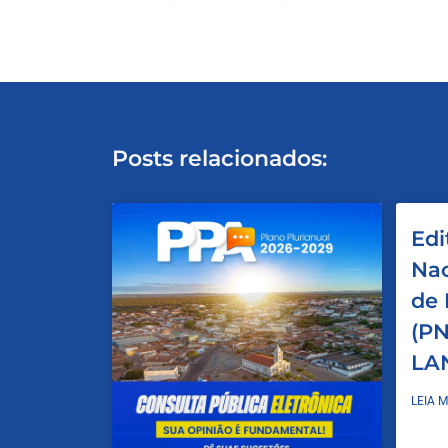
Posts relacionados:
Edi
Nac
de 
(PN
LA
LEIA M