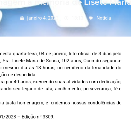
gem à memória de Lisete Maria
janeiro 4, 2023
18:13
Notícia
ta quarta-feira, 04 de janeiro, luto oficial de 3 dias pelo
, Sra. Lisete Maria de Sousa, 102 anos, Ocorrido segunda-
a no mesmo dia às 18 horas, no cemitério da Irmandade do
ção de despedida.
tura por 40 anos, exercendo suas atividades com dedicação,
xando seu legado de luta, acolhimento, perseverança, fé e
ma justa homenagem, e rendemos nossas condolências de
4/01/2023 – Edição nº 3309.