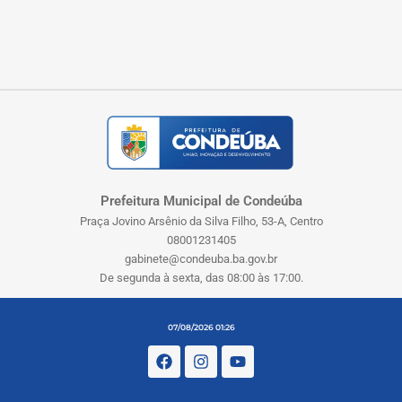
Prefeitura Municipal de Condeúba
Praça Jovino Arsênio da Silva Filho, 53-A, Centro
08001231405
gabinete@condeuba.ba.gov.br
De segunda à sexta, das 08:00 às 17:00.
07/08/2026 01:26